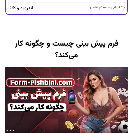
ت
اندروید و IOS
س
ا
ل
ت
فرم پیش بینی چیست و چگونه کار
ا
س
می‌کند؟
ی
س
ب
و
ن
و
س
ا
و
ل
ی
ه