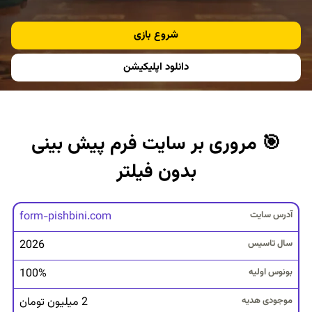
شروع بازی
دانلود اپلیکیشن
🎯 مروری بر سایت فرم پیش بینی
بدون فیلتر
آ
form-pishbini.com
د
2026
ر
س
100%
س
ا
2 میلیون تومان
ی