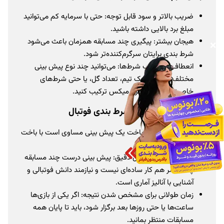
ضریب بالاتر و سود قابل توجه: حتی با سرمایه کم می‌توانید
مبلغ برد بالایی داشته باشید.
هیجان بیشتر: پیگیری چند مسابقه همزمان باعث می‌شود
❌
شرط بندی برایتان سرگرم‌کننده‌تر شود.
انعطاف در انتخاب شرط‌ها: می‌توانید چند نوع پیش بینی
مختلف (مثل برد یک تیم، تعداد گل، یا حتی شرط‌های
خاص‌تر) را در یک فرم میکس ترکیب کنید.
معایب فرم میکس در شرط بندی فوتبال
ریسک بسیار بالا: باخت یک پیش بینی مساوی است با باخت
کل فرم.
نیاز به تجربه و تحلیل دقیق: پیش بینی درست چند مسابقه
پشت سر هم کار ساده‌ای نیست و نیازمند دانش فوتبالی و
آشنایی با آنالیز آماری است.
زمان طولانی برای مشخص شدن نتیجه: اگر یکی از بازی‌ها
ساعت‌ها یا حتی روزها بعد برگزار شود، باید تا پایان همه
مسابقات منتظر بمانید.