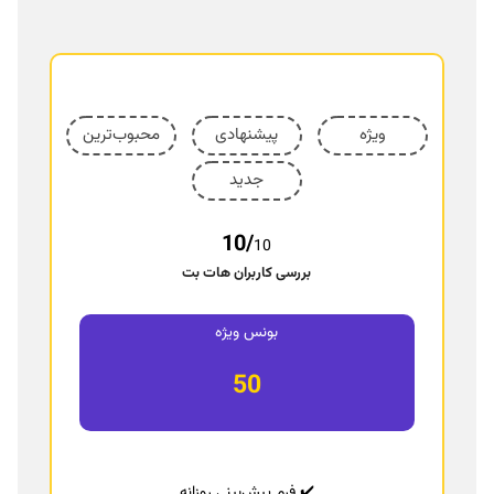
س
ی
س
ت
م
ع
ویژه
پیشنهادی
محبوب‌ترین
ا
م
جدید
ل
10/
10
بررسی کاربران هات بت
بونس ویژه
50
✔️ فرم پیش‌بینی روزانه